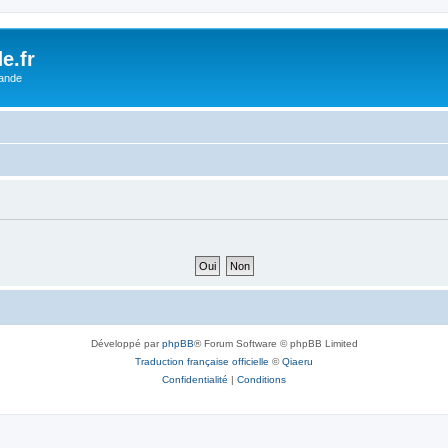
e.fr
lande
Développé par
phpBB
® Forum Software © phpBB Limited
Traduction française officielle
©
Qiaeru
Confidentialité
|
Conditions