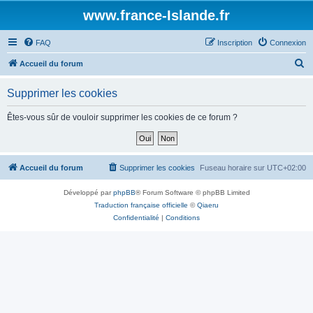
www.france-Islande.fr
FAQ
Inscription
Connexion
R
Accueil du forum
e
Supprimer les cookies
c
h
Êtes-vous sûr de vouloir supprimer les cookies de ce forum ?
e
r
c
Accueil du forum
Supprimer les cookies
Fuseau horaire sur
UTC+02:00
h
Développé par
phpBB
® Forum Software © phpBB Limited
e
Traduction française officielle
©
Qiaeru
r
Confidentialité
|
Conditions