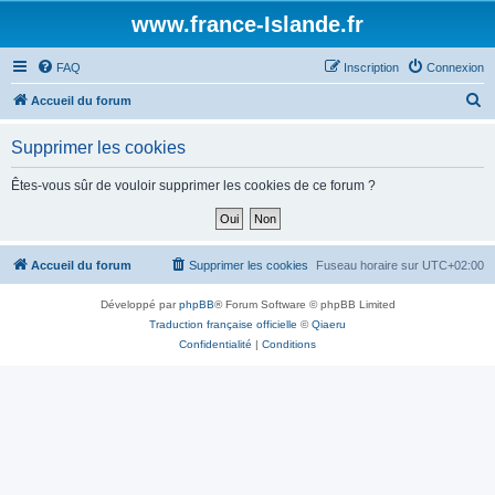
www.france-Islande.fr
FAQ
Inscription
Connexion
R
Accueil du forum
e
Supprimer les cookies
c
h
Êtes-vous sûr de vouloir supprimer les cookies de ce forum ?
e
r
c
Accueil du forum
Supprimer les cookies
Fuseau horaire sur
UTC+02:00
h
Développé par
phpBB
® Forum Software © phpBB Limited
e
Traduction française officielle
©
Qiaeru
r
Confidentialité
|
Conditions