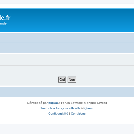
e.fr
lande
Développé par
phpBB
® Forum Software © phpBB Limited
Traduction française officielle
©
Qiaeru
Confidentialité
|
Conditions