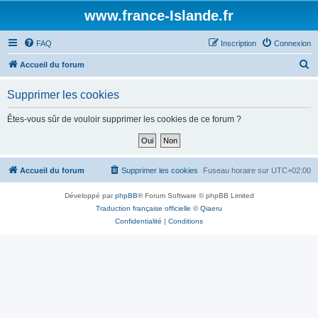
www.france-Islande.fr
FAQ
Inscription
Connexion
R
Accueil du forum
e
Supprimer les cookies
c
h
Êtes-vous sûr de vouloir supprimer les cookies de ce forum ?
e
r
c
Accueil du forum
Supprimer les cookies
Fuseau horaire sur
UTC+02:00
h
Développé par
phpBB
® Forum Software © phpBB Limited
e
Traduction française officielle
©
Qiaeru
r
Confidentialité
|
Conditions