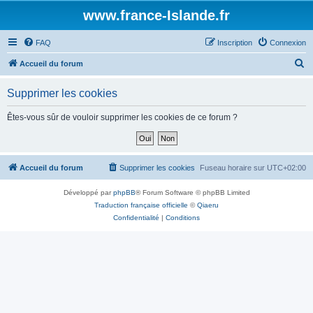
www.france-Islande.fr
FAQ
Inscription
Connexion
R
Accueil du forum
e
Supprimer les cookies
c
h
Êtes-vous sûr de vouloir supprimer les cookies de ce forum ?
e
r
c
Accueil du forum
Supprimer les cookies
Fuseau horaire sur
UTC+02:00
h
Développé par
phpBB
® Forum Software © phpBB Limited
e
Traduction française officielle
©
Qiaeru
r
Confidentialité
|
Conditions