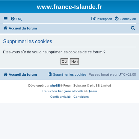
www.france-Islande.fr
FAQ
Inscription
Connexion
R
Accueil du forum
e
Supprimer les cookies
c
h
Êtes-vous sûr de vouloir supprimer les cookies de ce forum ?
e
r
c
Accueil du forum
Supprimer les cookies
Fuseau horaire sur
UTC+02:00
h
Développé par
phpBB
® Forum Software © phpBB Limited
e
Traduction française officielle
©
Qiaeru
r
Confidentialité
|
Conditions