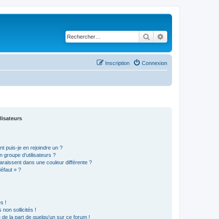
Rechercher
Recherche avancé
Inscription
Connexion
lisateurs
t puis-je en rejoindre un ?
 groupe d’utilisateurs ?
araissent dans une couleur différente ?
défaut » ?
s !
non sollicités !
e de la part de quelqu’un sur ce forum !