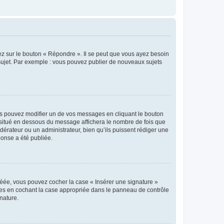
ez sur le bouton « Répondre ». Il se peut que vous ayez besoin
 sujet. Par exemple : vous pouvez publier de nouveaux sujets
s pouvez modifier un de vos messages en cliquant le bouton
e situé en dessous du message affichera le nombre de fois que
modérateur ou un administrateur, bien qu’ils puissent rédiger une
ponse a été publiée.
réée, vous pouvez cocher la case « Insérer une signature »
ages en cochant la case appropriée dans le panneau de contrôle
gnature.