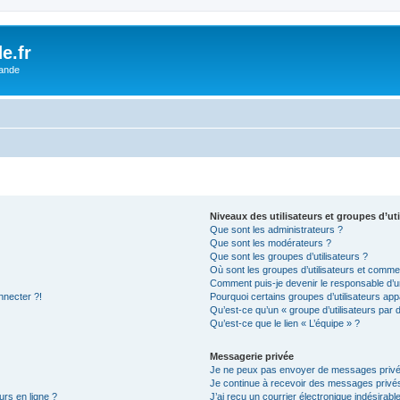
e.fr
lande
Niveaux des utilisateurs et groupes d’uti
Que sont les administrateurs ?
Que sont les modérateurs ?
Que sont les groupes d’utilisateurs ?
Où sont les groupes d’utilisateurs et commen
Comment puis-je devenir le responsable d’un
nnecter ?!
Pourquoi certains groupes d’utilisateurs app
Qu’est-ce qu’un « groupe d’utilisateurs par 
Qu’est-ce que le lien « L’équipe » ?
Messagerie privée
Je ne peux pas envoyer de messages privé
Je continue à recevoir des messages privés 
urs en ligne ?
J’ai reçu un courrier électronique indésirabl