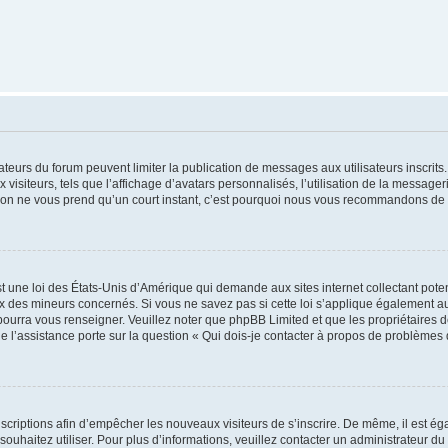
trateurs du forum peuvent limiter la publication de messages aux utilisateurs inscri
visiteurs, tels que l’affichage d’avatars personnalisés, l’utilisation de la messager
ription ne vous prend qu’un court instant, c’est pourquoi nous vous recommandons de l
t une loi des États-Unis d’Amérique qui demande aux sites internet collectant pot
 des mineurs concernés. Si vous ne savez pas si cette loi s’applique également au
 pourra vous renseigner. Veuillez noter que phpBB Limited et que les propriétaires
ue l’assistance porte sur la question « Qui dois-je contacter à propos de problèmes 
inscriptions afin d’empêcher les nouveaux visiteurs de s’inscrire. De même, il est é
s souhaitez utiliser. Pour plus d’informations, veuillez contacter un administrateur du