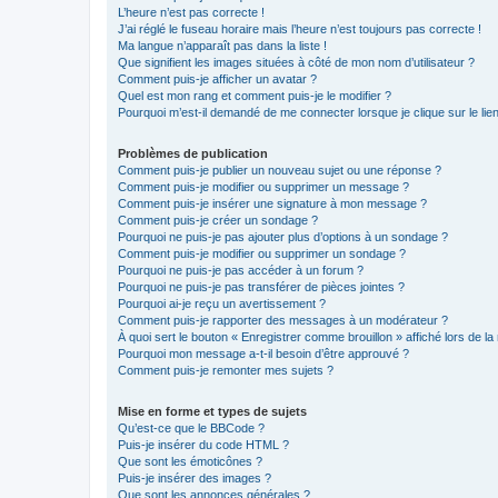
L’heure n’est pas correcte !
J’ai réglé le fuseau horaire mais l’heure n’est toujours pas correcte !
Ma langue n’apparaît pas dans la liste !
Que signifient les images situées à côté de mon nom d’utilisateur ?
Comment puis-je afficher un avatar ?
Quel est mon rang et comment puis-je le modifier ?
Pourquoi m’est-il demandé de me connecter lorsque je clique sur le lien 
Problèmes de publication
Comment puis-je publier un nouveau sujet ou une réponse ?
Comment puis-je modifier ou supprimer un message ?
Comment puis-je insérer une signature à mon message ?
Comment puis-je créer un sondage ?
Pourquoi ne puis-je pas ajouter plus d’options à un sondage ?
Comment puis-je modifier ou supprimer un sondage ?
Pourquoi ne puis-je pas accéder à un forum ?
Pourquoi ne puis-je pas transférer de pièces jointes ?
Pourquoi ai-je reçu un avertissement ?
Comment puis-je rapporter des messages à un modérateur ?
À quoi sert le bouton « Enregistrer comme brouillon » affiché lors de la 
Pourquoi mon message a-t-il besoin d’être approuvé ?
Comment puis-je remonter mes sujets ?
Mise en forme et types de sujets
Qu’est-ce que le BBCode ?
Puis-je insérer du code HTML ?
Que sont les émoticônes ?
Puis-je insérer des images ?
Que sont les annonces générales ?