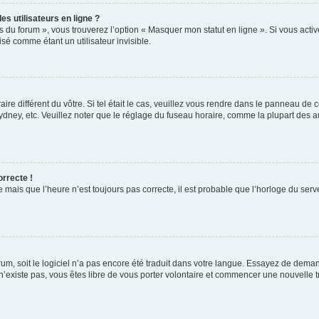
s utilisateurs en ligne ?
s du forum », vous trouverez l’option « Masquer mon statut en ligne ». Si vous activ
é comme étant un utilisateur invisible.
aire différent du vôtre. Si tel était le cas, veuillez vous rendre dans le panneau de co
ey, etc. Veuillez noter que le réglage du fuseau horaire, comme la plupart des autr
orrecte !
 mais que l’heure n’est toujours pas correcte, il est probable que l’horloge du serve
orum, soit le logiciel n’a pas encore été traduit dans votre langue. Essayez de deman
 n’existe pas, vous êtes libre de vous porter volontaire et commencer une nouvelle t