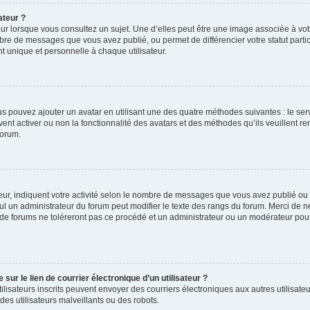
ateur ?
ur lorsque vous consultez un sujet. Une d’elles peut être une image associée à vo
mbre de messages que vous avez publié, ou permet de différencier votre statut parti
 unique et personnelle à chaque utilisateur.
ous pouvez ajouter un avatar en utilisant une des quatre méthodes suivantes : le serv
ent activer ou non la fonctionnalité des avatars et des méthodes qu’ils veuillent ren
forum.
ur, indiquent votre activité selon le nombre de messages que vous avez publié ou id
eul un administrateur du forum peut modifier le texte des rangs du forum. Merci de 
de forums ne toléreront pas ce procédé et un administrateur ou un modérateur pou
ur le lien de courrier électronique d’un utilisateur ?
s utilisateurs inscrits peuvent envoyer des courriers électroniques aux autres utili
es utilisateurs malveillants ou des robots.