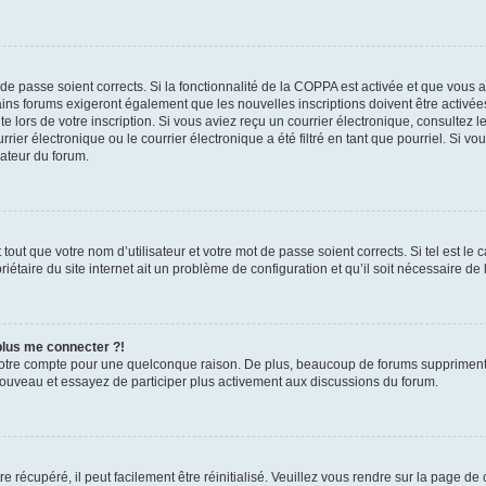
t de passe soient corrects. Si la fonctionnalité de la COPPA est activée et que vous 
ains forums exigeront également que les nouvelles inscriptions doivent être activée
te lors de votre inscription. Si vous aviez reçu un courrier électronique, consultez l
r électronique ou le courrier électronique a été filtré en tant que pourriel. Si vo
rateur du forum.
out que votre nom d’utilisateur et votre mot de passe soient corrects. Si tel est le
iétaire du site internet ait un problème de configuration et qu’il soit nécessaire de l
 plus me connecter ?!
votre compte pour une quelconque raison. De plus, beaucoup de forums suppriment pér
 nouveau et essayez de participer plus activement aux discussions du forum.
 récupéré, il peut facilement être réinitialisé. Veuillez vous rendre sur la page de