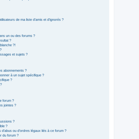
lisateurs de ma liste d’amis et d’ignorés ?
ans un ou des forums ?
sultat ?
blanche ?!
?
ssages et sujets ?
t les abonnements ?
onner à un sujet spécifique ?
ifique ?
 ?
ce forum ?
s jointes ?
cussions ?
ible ?
 d’abus ou d’ordres légaux liés à ce forum ?
r du forum ?