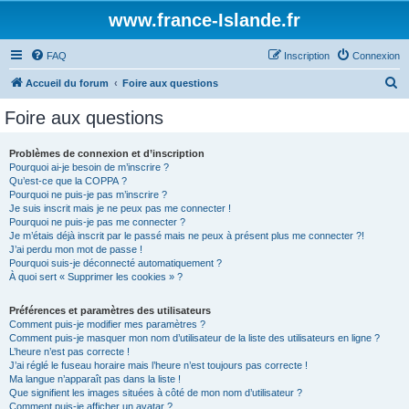
www.france-Islande.fr
FAQ
Inscription
Connexion
R
Accueil du forum
Foire aux questions
e
Foire aux questions
c
h
Problèmes de connexion et d’inscription
Pourquoi ai-je besoin de m’inscrire ?
e
Qu’est-ce que la COPPA ?
r
Pourquoi ne puis-je pas m’inscrire ?
Je suis inscrit mais je ne peux pas me connecter !
c
Pourquoi ne puis-je pas me connecter ?
Je m’étais déjà inscrit par le passé mais ne peux à présent plus me connecter ?!
h
J’ai perdu mon mot de passe !
e
Pourquoi suis-je déconnecté automatiquement ?
À quoi sert « Supprimer les cookies » ?
r
Préférences et paramètres des utilisateurs
Comment puis-je modifier mes paramètres ?
Comment puis-je masquer mon nom d’utilisateur de la liste des utilisateurs en ligne ?
L’heure n’est pas correcte !
J’ai réglé le fuseau horaire mais l’heure n’est toujours pas correcte !
Ma langue n’apparaît pas dans la liste !
Que signifient les images situées à côté de mon nom d’utilisateur ?
Comment puis-je afficher un avatar ?