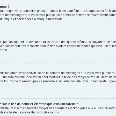
ateur ?
ur lorsque vous consultez un sujet. Une d’elles peut être une image associée à vo
mbre de messages que vous avez publié, ou permet de différencier votre statut parti
 unique et personnelle à chaque utilisateur.
ous pouvez ajouter un avatar en utilisant une des quatre méthodes suivantes : le serv
ent activer ou non la fonctionnalité des avatars et des méthodes qu’ils veuillent ren
forum.
ur, indiquent votre activité selon le nombre de messages que vous avez publié ou id
eul un administrateur du forum peut modifier le texte des rangs du forum. Merci de 
de forums ne toléreront pas ce procédé et un administrateur ou un modérateur pou
ur le lien de courrier électronique d’un utilisateur ?
s utilisateurs inscrits peuvent envoyer des courriers électroniques aux autres utili
es utilisateurs malveillants ou des robots.