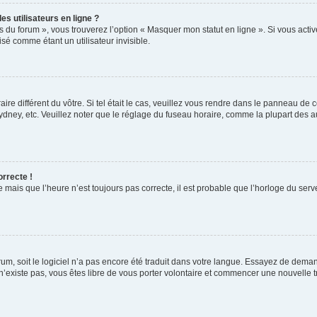
s utilisateurs en ligne ?
s du forum », vous trouverez l’option « Masquer mon statut en ligne ». Si vous activ
é comme étant un utilisateur invisible.
aire différent du vôtre. Si tel était le cas, veuillez vous rendre dans le panneau de co
ey, etc. Veuillez noter que le réglage du fuseau horaire, comme la plupart des autr
orrecte !
 mais que l’heure n’est toujours pas correcte, il est probable que l’horloge du serve
orum, soit le logiciel n’a pas encore été traduit dans votre langue. Essayez de deman
 n’existe pas, vous êtes libre de vous porter volontaire et commencer une nouvelle t