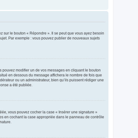
ez sur le bouton « Répondre ». Il se peut que vous ayez besoin
 sujet. Par exemple : vous pouvez publier de nouveaux sujets
s pouvez modifier un de vos messages en cliquant le bouton
e situé en dessous du message affichera le nombre de fois que
modérateur ou un administrateur, bien qu’ils puissent rédiger une
ponse a été publiée.
réée, vous pouvez cocher la case « Insérer une signature »
ages en cochant la case appropriée dans le panneau de contrôle
gnature.