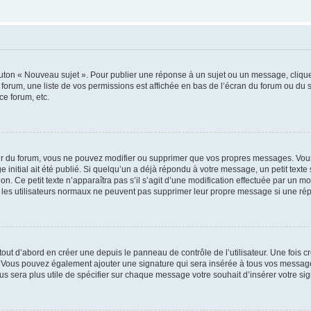
outon « Nouveau sujet ». Pour publier une réponse à un sujet ou un message, cliqu
 forum, une liste de vos permissions est affichée en bas de l’écran du forum ou du
ce forum, etc.
r du forum, vous ne pouvez modifier ou supprimer que vos propres messages. Vou
 initial ait été publié. Si quelqu’un a déjà répondu à votre message, un petit text
ion. Ce petit texte n’apparaîtra pas s’il s’agit d’une modification effectuée par un 
ue les utilisateurs normaux ne peuvent pas supprimer leur propre message si une ré
ut d’abord en créer une depuis le panneau de contrôle de l’utilisateur. Une fois c
ure. Vous pouvez également ajouter une signature qui sera insérée à tous vos mess
 vous sera plus utile de spécifier sur chaque message votre souhait d’insérer votre si