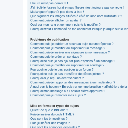
L’heure n’est pas correcte !
J’ai réglé le fuseau horaire mais l’heure n’est toujours pas correcte !
Ma langue n’apparaît pas dans la liste !
Que signifient les images situées à côté de mon nom d’utilisateur ?
Comment puis-je afficher un avatar ?
Quel est mon rang et comment puis-je le modifier ?
Pourquoi m’est-il demandé de me connecter lorsque je clique sur le lien 
Problèmes de publication
Comment puis-je publier un nouveau sujet ou une réponse ?
Comment puis-je modifier ou supprimer un message ?
Comment puis-je insérer une signature à mon message ?
Comment puis-je créer un sondage ?
Pourquoi ne puis-je pas ajouter plus d’options à un sondage ?
Comment puis-je modifier ou supprimer un sondage ?
Pourquoi ne puis-je pas accéder à un forum ?
Pourquoi ne puis-je pas transférer de pièces jointes ?
Pourquoi ai-je reçu un avertissement ?
Comment puis-je rapporter des messages à un modérateur ?
À quoi sert le bouton « Enregistrer comme brouillon » affiché lors de la 
Pourquoi mon message a-t-il besoin d’être approuvé ?
Comment puis-je remonter mes sujets ?
Mise en forme et types de sujets
Qu’est-ce que le BBCode ?
Puis-je insérer du code HTML ?
Que sont les émoticônes ?
Puis-je insérer des images ?
Que sont les annonces générales ?