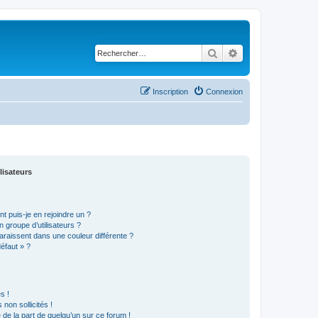
Rechercher
Recherche avancé
Inscription
Connexion
lisateurs
t puis-je en rejoindre un ?
 groupe d’utilisateurs ?
araissent dans une couleur différente ?
défaut » ?
s !
non sollicités !
e de la part de quelqu’un sur ce forum !