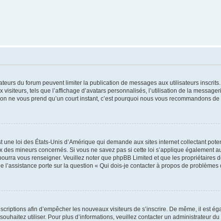
trateurs du forum peuvent limiter la publication de messages aux utilisateurs inscri
visiteurs, tels que l’affichage d’avatars personnalisés, l’utilisation de la messager
ription ne vous prend qu’un court instant, c’est pourquoi nous vous recommandons de l
t une loi des États-Unis d’Amérique qui demande aux sites internet collectant pot
 des mineurs concernés. Si vous ne savez pas si cette loi s’applique également au
 pourra vous renseigner. Veuillez noter que phpBB Limited et que les propriétaires
ue l’assistance porte sur la question « Qui dois-je contacter à propos de problèmes 
inscriptions afin d’empêcher les nouveaux visiteurs de s’inscrire. De même, il est é
s souhaitez utiliser. Pour plus d’informations, veuillez contacter un administrateur du