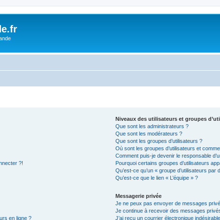
e.fr
lande
Niveaux des utilisateurs et groupes d’uti
Que sont les administrateurs ?
Que sont les modérateurs ?
Que sont les groupes d’utilisateurs ?
Où sont les groupes d’utilisateurs et commen
Comment puis-je devenir le responsable d’un
nnecter ?!
Pourquoi certains groupes d’utilisateurs app
Qu’est-ce qu’un « groupe d’utilisateurs par 
Qu’est-ce que le lien « L’équipe » ?
Messagerie privée
Je ne peux pas envoyer de messages privé
Je continue à recevoir des messages privés 
urs en ligne ?
J’ai reçu un courrier électronique indésirabl