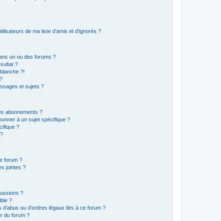
lisateurs de ma liste d’amis et d’ignorés ?
ans un ou des forums ?
sultat ?
blanche ?!
?
ssages et sujets ?
t les abonnements ?
onner à un sujet spécifique ?
ifique ?
 ?
ce forum ?
s jointes ?
cussions ?
ible ?
 d’abus ou d’ordres légaux liés à ce forum ?
r du forum ?