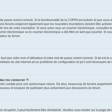
t de passe soient corrects. Si la fonctionnalité de la COPPA est activée et que vous 
ains forums exigeront également que les nouvelles inscriptions doivent être activée
te lors de votre inscription. Si vous aviez reçu un courrier électronique, consultez l
r électronique ou le courrier électronique a été filtré en tant que pourriel. Si vo
rateur du forum.
out que votre nom d’utilisateur et votre mot de passe soient corrects. Si tel est le
iétaire du site internet ait un problème de configuration et qu’il soit nécessaire de l
 plus me connecter ?!
votre compte pour une quelconque raison. De plus, beaucoup de forums suppriment pér
 nouveau et essayez de participer plus activement aux discussions du forum.
 récupéré, il peut facilement être réinitialisé. Veuillez vous rendre sur la page de