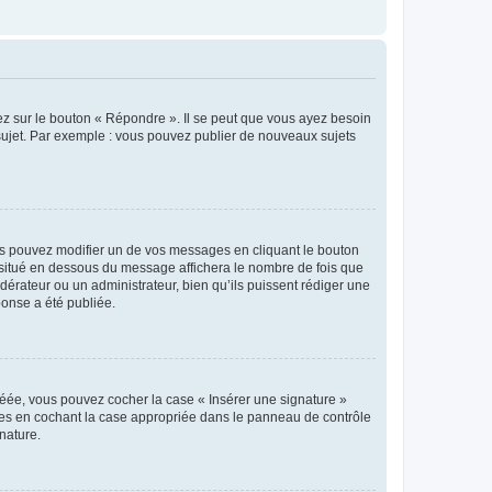
ez sur le bouton « Répondre ». Il se peut que vous ayez besoin
 sujet. Par exemple : vous pouvez publier de nouveaux sujets
s pouvez modifier un de vos messages en cliquant le bouton
e situé en dessous du message affichera le nombre de fois que
modérateur ou un administrateur, bien qu’ils puissent rédiger une
ponse a été publiée.
réée, vous pouvez cocher la case « Insérer une signature »
ages en cochant la case appropriée dans le panneau de contrôle
gnature.