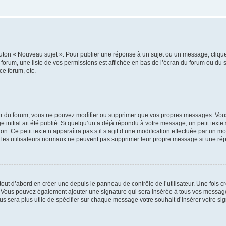
outon « Nouveau sujet ». Pour publier une réponse à un sujet ou un message, cliqu
 forum, une liste de vos permissions est affichée en bas de l’écran du forum ou du
ce forum, etc.
r du forum, vous ne pouvez modifier ou supprimer que vos propres messages. Vou
 initial ait été publié. Si quelqu’un a déjà répondu à votre message, un petit text
ion. Ce petit texte n’apparaîtra pas s’il s’agit d’une modification effectuée par un 
ue les utilisateurs normaux ne peuvent pas supprimer leur propre message si une ré
ut d’abord en créer une depuis le panneau de contrôle de l’utilisateur. Une fois c
ure. Vous pouvez également ajouter une signature qui sera insérée à tous vos mess
 vous sera plus utile de spécifier sur chaque message votre souhait d’insérer votre si