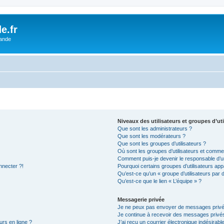
e.fr
lande
Niveaux des utilisateurs et groupes d’uti
Que sont les administrateurs ?
Que sont les modérateurs ?
Que sont les groupes d’utilisateurs ?
Où sont les groupes d’utilisateurs et commen
Comment puis-je devenir le responsable d’un
nnecter ?!
Pourquoi certains groupes d’utilisateurs app
Qu’est-ce qu’un « groupe d’utilisateurs par 
Qu’est-ce que le lien « L’équipe » ?
Messagerie privée
Je ne peux pas envoyer de messages privé
Je continue à recevoir des messages privés 
urs en ligne ?
J’ai reçu un courrier électronique indésirabl