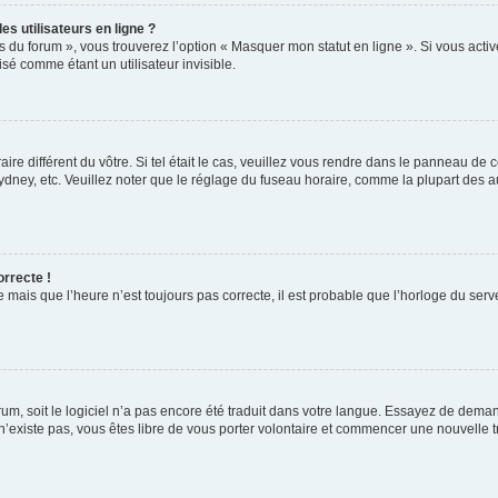
s utilisateurs en ligne ?
s du forum », vous trouverez l’option « Masquer mon statut en ligne ». Si vous activ
é comme étant un utilisateur invisible.
aire différent du vôtre. Si tel était le cas, veuillez vous rendre dans le panneau de co
ey, etc. Veuillez noter que le réglage du fuseau horaire, comme la plupart des autr
orrecte !
 mais que l’heure n’est toujours pas correcte, il est probable que l’horloge du serve
orum, soit le logiciel n’a pas encore été traduit dans votre langue. Essayez de deman
 n’existe pas, vous êtes libre de vous porter volontaire et commencer une nouvelle t