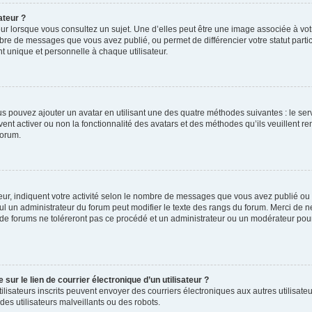
ateur ?
ur lorsque vous consultez un sujet. Une d’elles peut être une image associée à vo
mbre de messages que vous avez publié, ou permet de différencier votre statut parti
 unique et personnelle à chaque utilisateur.
ous pouvez ajouter un avatar en utilisant une des quatre méthodes suivantes : le serv
ent activer ou non la fonctionnalité des avatars et des méthodes qu’ils veuillent ren
forum.
ur, indiquent votre activité selon le nombre de messages que vous avez publié ou id
eul un administrateur du forum peut modifier le texte des rangs du forum. Merci de 
de forums ne toléreront pas ce procédé et un administrateur ou un modérateur pou
ur le lien de courrier électronique d’un utilisateur ?
s utilisateurs inscrits peuvent envoyer des courriers électroniques aux autres utili
es utilisateurs malveillants ou des robots.