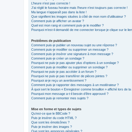
L’heure n’est pas correcte !
J’ai réglé le fuseau horaire mais l’heure n’est toujours pas correcte !
Ma langue n’apparaît pas dans la liste !
Que signifient les images situées à côté de mon nom d’utilisateur ?
Comment puis-je afficher un avatar ?
Quel est mon rang et comment puis-je le modifier ?
Pourquoi m’est-il demandé de me connecter lorsque je clique sur le lien 
Problèmes de publication
Comment puis-je publier un nouveau sujet ou une réponse ?
Comment puis-je modifier ou supprimer un message ?
Comment puis-je insérer une signature à mon message ?
Comment puis-je créer un sondage ?
Pourquoi ne puis-je pas ajouter plus d’options à un sondage ?
Comment puis-je modifier ou supprimer un sondage ?
Pourquoi ne puis-je pas accéder à un forum ?
Pourquoi ne puis-je pas transférer de pièces jointes ?
Pourquoi ai-je reçu un avertissement ?
Comment puis-je rapporter des messages à un modérateur ?
À quoi sert le bouton « Enregistrer comme brouillon » affiché lors de la 
Pourquoi mon message a-t-il besoin d’être approuvé ?
Comment puis-je remonter mes sujets ?
Mise en forme et types de sujets
Qu’est-ce que le BBCode ?
Puis-je insérer du code HTML ?
Que sont les émoticônes ?
Puis-je insérer des images ?
Que sont les annonces générales ?