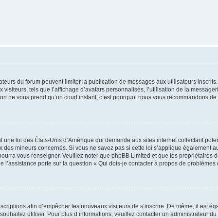
trateurs du forum peuvent limiter la publication de messages aux utilisateurs inscri
visiteurs, tels que l’affichage d’avatars personnalisés, l’utilisation de la messager
ription ne vous prend qu’un court instant, c’est pourquoi nous vous recommandons de l
t une loi des États-Unis d’Amérique qui demande aux sites internet collectant pot
 des mineurs concernés. Si vous ne savez pas si cette loi s’applique également au
 pourra vous renseigner. Veuillez noter que phpBB Limited et que les propriétaires
ue l’assistance porte sur la question « Qui dois-je contacter à propos de problèmes 
inscriptions afin d’empêcher les nouveaux visiteurs de s’inscrire. De même, il est é
s souhaitez utiliser. Pour plus d’informations, veuillez contacter un administrateur du