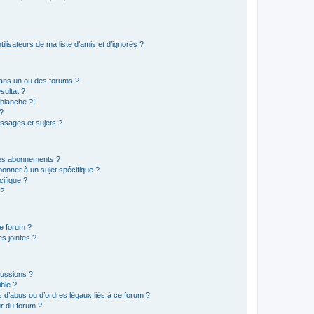
lisateurs de ma liste d’amis et d’ignorés ?
ans un ou des forums ?
sultat ?
blanche ?!
?
ssages et sujets ?
t les abonnements ?
onner à un sujet spécifique ?
ifique ?
 ?
ce forum ?
s jointes ?
cussions ?
ible ?
 d’abus ou d’ordres légaux liés à ce forum ?
r du forum ?