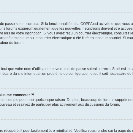
t de passe soient corrects. Si la fonctionnalité de la COPPA est activée et que vous 
ains forums exigeront également que les nouvelles inscriptions doivent être activée
te lors de votre inscription. Si vous aviez reçu un courrier électronique, consultez l
r électronique ou le courrier électronique a été filtré en tant que pourriel. Si vo
rateur du forum.
out que votre nom d’utilisateur et votre mot de passe soient corrects. Si tel est le
iétaire du site internet ait un problème de configuration et qu’il soit nécessaire de l
 plus me connecter ?!
votre compte pour une quelconque raison. De plus, beaucoup de forums suppriment pér
 nouveau et essayez de participer plus activement aux discussions du forum.
 récupéré, il peut facilement être réinitialisé. Veuillez vous rendre sur la page de