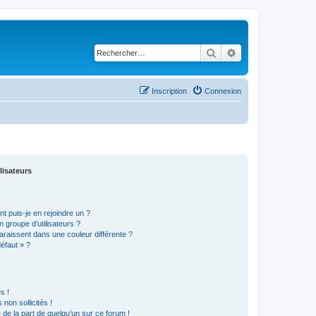
Rechercher
Recherche avancé
Inscription
Connexion
lisateurs
t puis-je en rejoindre un ?
 groupe d’utilisateurs ?
araissent dans une couleur différente ?
défaut » ?
s !
non sollicités !
e de la part de quelqu’un sur ce forum !