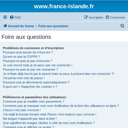
www.france-Islande.fr
FAQ
Inscription
Connexion
R
Accueil du forum
Foire aux questions
e
Foire aux questions
c
h
Problèmes de connexion et d’inscription
Pourquoi ai-je besoin de m’inscrire ?
e
Qu’est-ce que la COPPA ?
r
Pourquoi ne puis-je pas m’inscrire ?
Je suis inscrit mais je ne peux pas me connecter !
c
Pourquoi ne puis-je pas me connecter ?
Je m’étais déjà inscrit par le passé mais ne peux à présent plus me connecter ?!
h
J’ai perdu mon mot de passe !
e
Pourquoi suis-je déconnecté automatiquement ?
À quoi sert « Supprimer les cookies » ?
r
Préférences et paramètres des utilisateurs
Comment puis-je modifier mes paramètres ?
Comment puis-je masquer mon nom d’utilisateur de la liste des utilisateurs en ligne ?
L’heure n’est pas correcte !
J’ai réglé le fuseau horaire mais l’heure n’est toujours pas correcte !
Ma langue n’apparaît pas dans la liste !
Que signifient les images situées à côté de mon nom d’utilisateur ?
Comment puis-je afficher un avatar ?